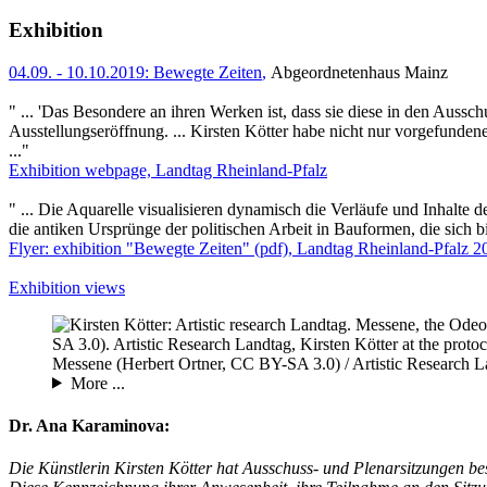
Exhibition
04.09.
-
10.10.2019
:
Bewegte Zeiten
,
Abgeordnetenhaus Mainz
" ... 'Das Besondere an ihren Werken ist, dass sie diese in den Aussc
Ausstellungseröffnung. ... Kirsten Kötter habe nicht nur vorgefundene
..."
Exhibition webpage, Landtag Rheinland-Pfalz
" ... Die Aquarelle visualisieren dynamisch die Verläufe und Inhalte d
die antiken Ursprünge der politischen Arbeit in Bauformen, die sich b
Flyer: exhibition
"Bewegte Zeiten"
(pdf),
Landtag Rheinland-Pfalz
2
Exhibition views
Messene (Herbert Ortner, CC BY-SA 3.0) / Artistic Research L
More ...
Dr. Ana Karaminova:
Die Künstlerin Kirsten Kötter hat Ausschuss- und Plenarsitzungen besu