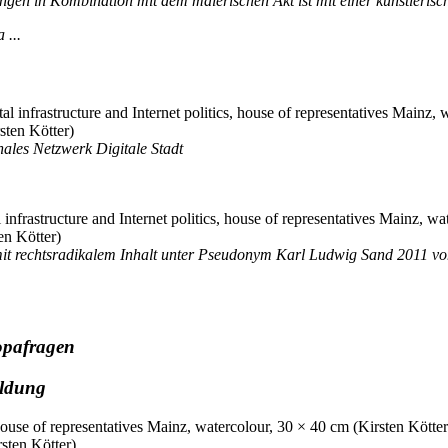
gen in Kombination mit dem malerischen Akt ist mit einer künstlerisch
 ...
sten Kötter)
ales Netzwerk Digitale Stadt
en Kötter)
 mit rechtsradikalem Inhalt unter Pseudonym Karl Ludwig Sand 2011 vo
opafragen
ildung
sten Kötter)