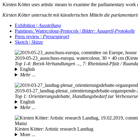
Kirsten Kötter uses artistic means to examine the parliamentary work 
Kirsten Kötter untersucht mit künstlerischen Mitteln die parlamentar
Exhibition |
Ausstellung
Paintings: Watercolour-Protocols |
Bilder: Aquarell-
Protokolle
Press review |
Pressespiegel
Sketch |
Skizze
2019-05-23
_ausschuss-europa, watercolour, 30 × 40 cm (Kirste
Top 1-4: Brexit-Verhandlungen ..., 7: Rheinland-Pfalz / Ruand
English
Mehr ...
2019-03-27
_landtag-plenar_orientierungsdebatte-organspende-2
Top 1: Orientierungsdebatte, Handlungsbedarf zur Verbesserun
English
Mehr ...
Kirsten Kötter: Artistic research Landtag
More ...