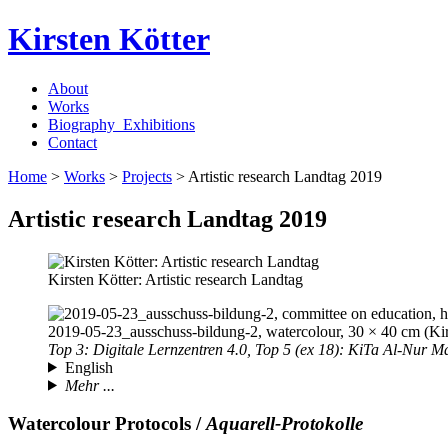
Kirsten Kötter
About
Works
Biography_Exhibitions
Contact
Home
>
Works
>
Projects
> Artistic research Landtag
2019
Artistic research Landtag
2019
Kirsten Kötter: Artistic research Landtag
2019-05-23
_ausschuss-bildung-2, watercolour, 30 × 40 cm (Kir
Top 3: Digitale Lernzentren 4.0, Top 5 (ex 18): KiTa Al-Nur 
English
Mehr ...
Watercolour Protocols /
Aquarell-Protokolle