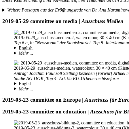
Diese Kennzeichnung ihrer Anwesenheit, ihre Teilnahme an den Sitzun
Weitere Passagen aus der Eröffnungsrede von Dr. Ana Karaminova
2019-05-29
committee on media |
Ausschuss Medien
2019-05-29
_ausschuss-medien-2, watercolour, 30 × 40 cm (Kir
Top 6 a, b: "Newsroom" der Staatskanzlei, Top 8: Interkommun
English
Mehr ...
2019-05-29
_ausschuss-medien, watercolour, 30 × 40 cm (Kirst
Antrag: Joachim Paul soll Stellung beziehen (Vorwurf Artikel
Studie AG DOK, Top 4: Art. 9a EU-Urheberrechtsreform
English
Mehr ...
2019-05-23
committee on Europe |
Ausschuss für Eur
2019-05-23
committee on education |
Ausschuss für B
2019-05-23
_ausschuss-bildung-2, watercolour, 30 × 40 cm (Kir